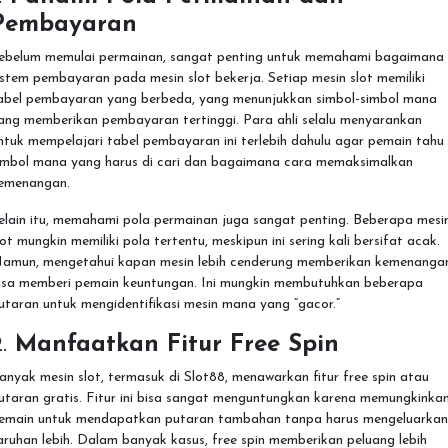
Pembayaran
ebelum memulai permainan, sangat penting untuk memahami bagaimana
istem pembayaran pada mesin slot bekerja. Setiap mesin slot memiliki
abel pembayaran yang berbeda, yang menunjukkan simbol-simbol mana
ang memberikan pembayaran tertinggi. Para ahli selalu menyarankan
ntuk mempelajari tabel pembayaran ini terlebih dahulu agar pemain tahu
imbol mana yang harus di cari dan bagaimana cara memaksimalkan
emenangan.
elain itu, memahami pola permainan juga sangat penting. Beberapa mesi
lot mungkin memiliki pola tertentu, meskipun ini sering kali bersifat acak.
amun, mengetahui kapan mesin lebih cenderung memberikan kemenanga
isa memberi pemain keuntungan. Ini mungkin membutuhkan beberapa
utaran untuk mengidentifikasi mesin mana yang “gacor.”
2.
Manfaatkan Fitur Free Spin
anyak mesin slot, termasuk di Slot88, menawarkan fitur free spin atau
utaran gratis. Fitur ini bisa sangat menguntungkan karena memungkinka
emain untuk mendapatkan putaran tambahan tanpa harus mengeluarkan
aruhan lebih. Dalam banyak kasus, free spin memberikan peluang lebih