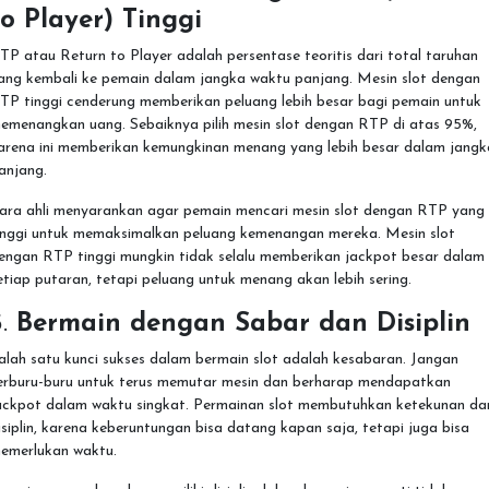
to Player) Tinggi
TP atau Return to Player adalah persentase teoritis dari total taruhan
ang kembali ke pemain dalam jangka waktu panjang. Mesin slot dengan
TP tinggi cenderung memberikan peluang lebih besar bagi pemain untuk
emenangkan uang. Sebaiknya pilih mesin slot dengan RTP di atas 95%,
arena ini memberikan kemungkinan menang yang lebih besar dalam jangk
anjang.
ara ahli menyarankan agar pemain mencari mesin slot dengan RTP yang
inggi untuk memaksimalkan peluang kemenangan mereka. Mesin slot
engan RTP tinggi mungkin tidak selalu memberikan jackpot besar dalam
etiap putaran, tetapi peluang untuk menang akan lebih sering.
5.
Bermain dengan Sabar dan Disiplin
alah satu kunci sukses dalam bermain slot adalah kesabaran. Jangan
erburu-buru untuk terus memutar mesin dan berharap mendapatkan
ackpot dalam waktu singkat. Permainan slot membutuhkan ketekunan da
isiplin, karena keberuntungan bisa datang kapan saja, tetapi juga bisa
emerlukan waktu.