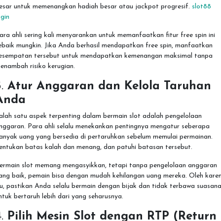
esar untuk memenangkan hadiah besar atau jackpot progresif.
slot88
ogin
ara ahli sering kali menyarankan untuk memanfaatkan fitur free spin ini
ebaik mungkin. Jika Anda berhasil mendapatkan free spin, manfaatkan
esempatan tersebut untuk mendapatkan kemenangan maksimal tanpa
enambah risiko kerugian.
3.
Atur Anggaran dan Kelola Taruhan
Anda
alah satu aspek terpenting dalam bermain slot adalah pengelolaan
nggaran. Para ahli selalu menekankan pentingnya mengatur seberapa
anyak uang yang bersedia di pertaruhkan sebelum memulai permainan.
entukan batas kalah dan menang, dan patuhi batasan tersebut.
ermain slot memang mengasyikkan, tetapi tanpa pengelolaan anggaran
ang baik, pemain bisa dengan mudah kehilangan uang mereka. Oleh kare
tu, pastikan Anda selalu bermain dengan bijak dan tidak terbawa suasan
ntuk bertaruh lebih dari yang seharusnya.
4.
Pilih Mesin Slot dengan RTP (Return