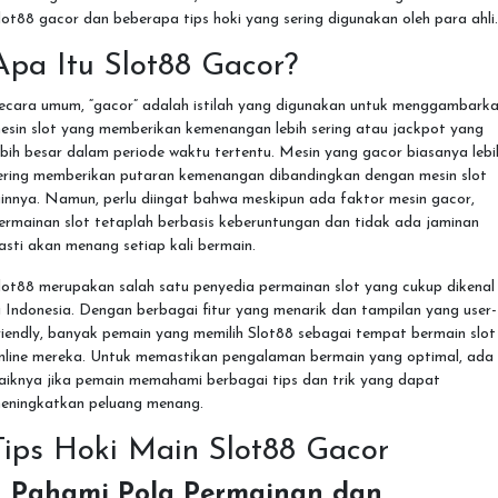
lot88 gacor dan beberapa tips hoki yang sering digunakan oleh para ahli.
Apa Itu Slot88 Gacor?
ecara umum, “gacor” adalah istilah yang digunakan untuk menggambark
esin slot yang memberikan kemenangan lebih sering atau jackpot yang
ebih besar dalam periode waktu tertentu. Mesin yang gacor biasanya lebi
ering memberikan putaran kemenangan dibandingkan dengan mesin slot
ainnya. Namun, perlu diingat bahwa meskipun ada faktor mesin gacor,
ermainan slot tetaplah berbasis keberuntungan dan tidak ada jaminan
asti akan menang setiap kali bermain.
lot88 merupakan salah satu penyedia permainan slot yang cukup dikenal
i Indonesia. Dengan berbagai fitur yang menarik dan tampilan yang user-
riendly, banyak pemain yang memilih Slot88 sebagai tempat bermain slot
nline mereka. Untuk memastikan pengalaman bermain yang optimal, ada
aiknya jika pemain memahami berbagai tips dan trik yang dapat
eningkatkan peluang menang.
Tips Hoki Main Slot88 Gacor
.
Pahami Pola Permainan dan