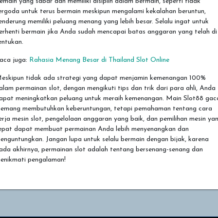
emain yang sabar dan memiliki disiplin dalam bermain, seperti tidak
ergoda untuk terus bermain meskipun mengalami kekalahan beruntun,
enderung memiliki peluang menang yang lebih besar. Selalu ingat untuk
erhenti bermain jika Anda sudah mencapai batas anggaran yang telah di
entukan.
aca juga:
Rahasia Menang Besar di Thailand Slot Online
eskipun tidak ada strategi yang dapat menjamin kemenangan 100%
alam permainan slot, dengan mengikuti tips dan trik dari para ahli, Anda
apat meningkatkan peluang untuk meraih kemenangan. Main Slot88 gac
emang membutuhkan keberuntungan, tetapi pemahaman tentang cara
erja mesin slot, pengelolaan anggaran yang baik, dan pemilihan mesin ya
epat dapat membuat permainan Anda lebih menyenangkan dan
enguntungkan. Jangan lupa untuk selalu bermain dengan bijak, karena
ada akhirnya, permainan slot adalah tentang bersenang-senang dan
enikmati pengalaman!