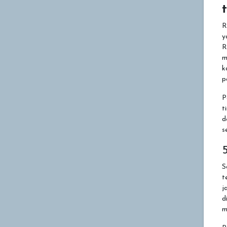
R
y
R
m
k
p
P
t
d
s
S
t
j
d
m