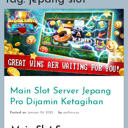
Main Slot Server Jepang
Pro Dijamin Ketagihan
Posted on
Januari 29, 2025
by
authorcoy