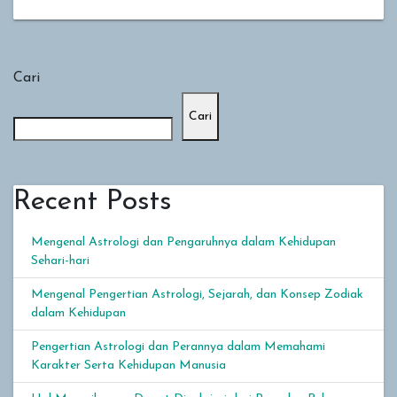
Cari
Cari
Recent Posts
Mengenal Astrologi dan Pengaruhnya dalam Kehidupan
Sehari-hari
Mengenal Pengertian Astrologi, Sejarah, dan Konsep Zodiak
dalam Kehidupan
Pengertian Astrologi dan Perannya dalam Memahami
Karakter Serta Kehidupan Manusia