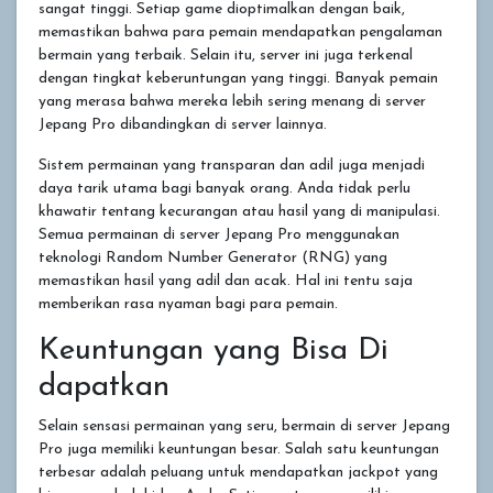
sangat tinggi. Setiap game dioptimalkan dengan baik,
memastikan bahwa para pemain mendapatkan pengalaman
bermain yang terbaik. Selain itu, server ini juga terkenal
dengan tingkat keberuntungan yang tinggi. Banyak pemain
yang merasa bahwa mereka lebih sering menang di server
Jepang Pro dibandingkan di server lainnya.
Sistem permainan yang transparan dan adil juga menjadi
daya tarik utama bagi banyak orang. Anda tidak perlu
khawatir tentang kecurangan atau hasil yang di manipulasi.
Semua permainan di server Jepang Pro menggunakan
teknologi Random Number Generator (RNG) yang
memastikan hasil yang adil dan acak. Hal ini tentu saja
memberikan rasa nyaman bagi para pemain.
Keuntungan yang Bisa Di
dapatkan
Selain sensasi permainan yang seru, bermain di server Jepang
Pro juga memiliki keuntungan besar. Salah satu keuntungan
terbesar adalah peluang untuk mendapatkan jackpot yang