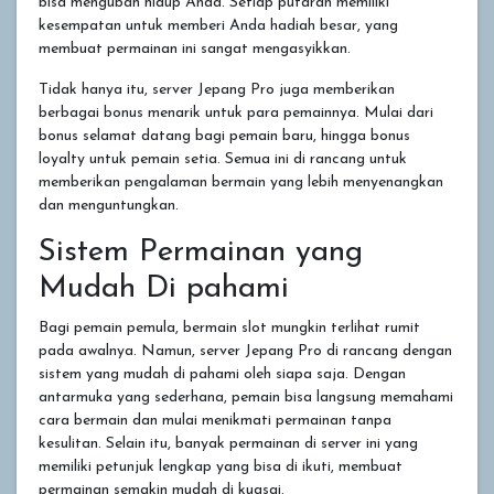
bisa mengubah hidup Anda. Setiap putaran memiliki
kesempatan untuk memberi Anda hadiah besar, yang
membuat permainan ini sangat mengasyikkan.
Tidak hanya itu, server Jepang Pro juga memberikan
berbagai bonus menarik untuk para pemainnya. Mulai dari
bonus selamat datang bagi pemain baru, hingga bonus
loyalty untuk pemain setia. Semua ini di rancang untuk
memberikan pengalaman bermain yang lebih menyenangkan
dan menguntungkan.
Sistem Permainan yang
Mudah Di pahami
Bagi pemain pemula, bermain slot mungkin terlihat rumit
pada awalnya. Namun, server Jepang Pro di rancang dengan
sistem yang mudah di pahami oleh siapa saja. Dengan
antarmuka yang sederhana, pemain bisa langsung memahami
cara bermain dan mulai menikmati permainan tanpa
kesulitan. Selain itu, banyak permainan di server ini yang
memiliki petunjuk lengkap yang bisa di ikuti, membuat
permainan semakin mudah di kuasai.