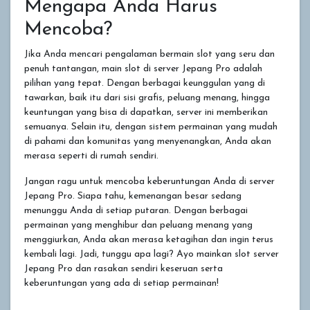
Mengapa Anda Harus
Mencoba?
Jika Anda mencari pengalaman bermain slot yang seru dan
penuh tantangan, main slot di server Jepang Pro adalah
pilihan yang tepat. Dengan berbagai keunggulan yang di
tawarkan, baik itu dari sisi grafis, peluang menang, hingga
keuntungan yang bisa di dapatkan, server ini memberikan
semuanya. Selain itu, dengan sistem permainan yang mudah
di pahami dan komunitas yang menyenangkan, Anda akan
merasa seperti di rumah sendiri.
Jangan ragu untuk mencoba keberuntungan Anda di server
Jepang Pro. Siapa tahu, kemenangan besar sedang
menunggu Anda di setiap putaran. Dengan berbagai
permainan yang menghibur dan peluang menang yang
menggiurkan, Anda akan merasa ketagihan dan ingin terus
kembali lagi. Jadi, tunggu apa lagi? Ayo mainkan slot server
Jepang Pro dan rasakan sendiri keseruan serta
keberuntungan yang ada di setiap permainan!