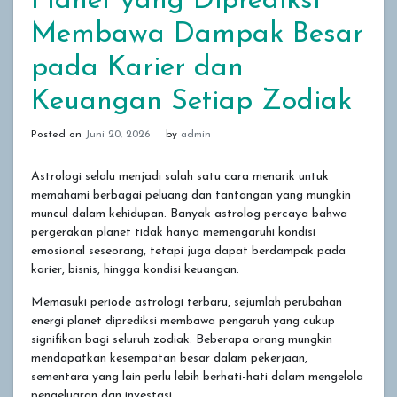
Planet yang Diprediksi
Membawa Dampak Besar
pada Karier dan
Keuangan Setiap Zodiak
Posted on
Juni 20, 2026
by
admin
Astrologi selalu menjadi salah satu cara menarik untuk
memahami berbagai peluang dan tantangan yang mungkin
muncul dalam kehidupan. Banyak astrolog percaya bahwa
pergerakan planet tidak hanya memengaruhi kondisi
emosional seseorang, tetapi juga dapat berdampak pada
karier, bisnis, hingga kondisi keuangan.
Memasuki periode astrologi terbaru, sejumlah perubahan
energi planet diprediksi membawa pengaruh yang cukup
signifikan bagi seluruh zodiak. Beberapa orang mungkin
mendapatkan kesempatan besar dalam pekerjaan,
sementara yang lain perlu lebih berhati-hati dalam mengelola
pengeluaran dan investasi.