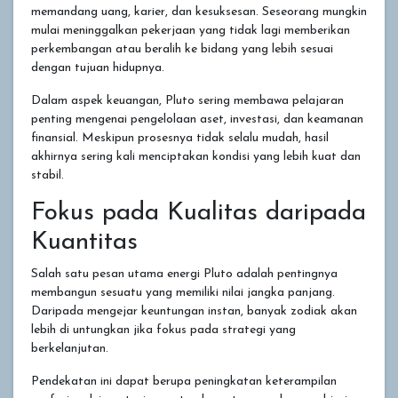
memandang uang, karier, dan kesuksesan. Seseorang mungkin
mulai meninggalkan pekerjaan yang tidak lagi memberikan
perkembangan atau beralih ke bidang yang lebih sesuai
dengan tujuan hidupnya.
Dalam aspek keuangan, Pluto sering membawa pelajaran
penting mengenai pengelolaan aset, investasi, dan keamanan
finansial. Meskipun prosesnya tidak selalu mudah, hasil
akhirnya sering kali menciptakan kondisi yang lebih kuat dan
stabil.
Fokus pada Kualitas daripada
Kuantitas
Salah satu pesan utama energi Pluto adalah pentingnya
membangun sesuatu yang memiliki nilai jangka panjang.
Daripada mengejar keuntungan instan, banyak zodiak akan
lebih di untungkan jika fokus pada strategi yang
berkelanjutan.
Pendekatan ini dapat berupa peningkatan keterampilan