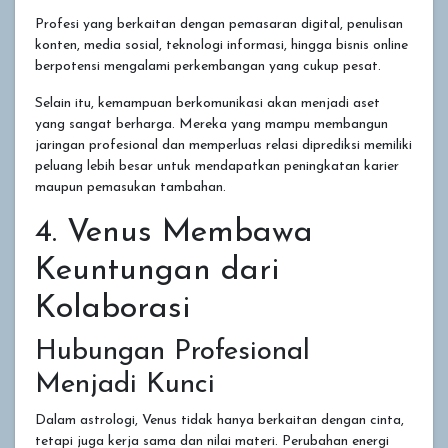
Profesi yang berkaitan dengan pemasaran digital, penulisan
konten, media sosial, teknologi informasi, hingga bisnis online
berpotensi mengalami perkembangan yang cukup pesat.
Selain itu, kemampuan berkomunikasi akan menjadi aset
yang sangat berharga. Mereka yang mampu membangun
jaringan profesional dan memperluas relasi diprediksi memiliki
peluang lebih besar untuk mendapatkan peningkatan karier
maupun pemasukan tambahan.
4. Venus Membawa
Keuntungan dari
Kolaborasi
Hubungan Profesional
Menjadi Kunci
Dalam astrologi, Venus tidak hanya berkaitan dengan cinta,
tetapi juga kerja sama dan nilai materi. Perubahan energi