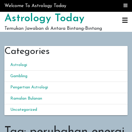
Skip to content
Welcome To Astrology Today
Astrology Today
Temukan Jawaban di Antara Bintang-Bintang
Categories
Astrologi
Gambling
Pengertian Astrologi
Ramalan Bulanan
Uncategorized
Tag:
perubahan energi