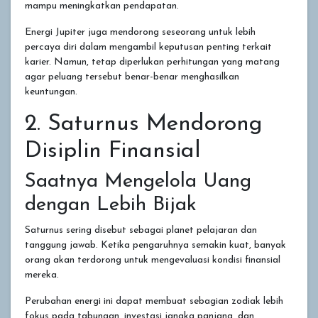
mampu meningkatkan pendapatan.
Energi Jupiter juga mendorong seseorang untuk lebih
percaya diri dalam mengambil keputusan penting terkait
karier. Namun, tetap diperlukan perhitungan yang matang
agar peluang tersebut benar-benar menghasilkan
keuntungan.
2. Saturnus Mendorong
Disiplin Finansial
Saatnya Mengelola Uang
dengan Lebih Bijak
Saturnus sering disebut sebagai planet pelajaran dan
tanggung jawab. Ketika pengaruhnya semakin kuat, banyak
orang akan terdorong untuk mengevaluasi kondisi finansial
mereka.
Perubahan energi ini dapat membuat sebagian zodiak lebih
fokus pada tabungan, investasi jangka panjang, dan