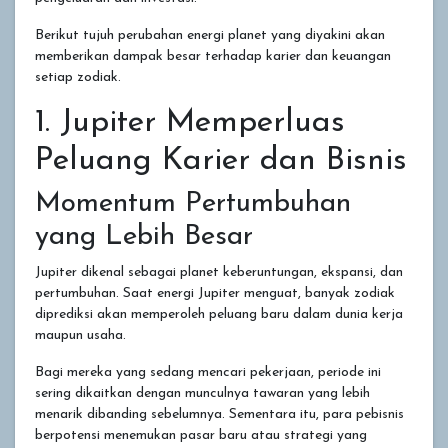
Berikut tujuh perubahan energi planet yang diyakini akan
memberikan dampak besar terhadap karier dan keuangan
setiap zodiak.
1. Jupiter Memperluas
Peluang Karier dan Bisnis
Momentum Pertumbuhan
yang Lebih Besar
Jupiter dikenal sebagai planet keberuntungan, ekspansi, dan
pertumbuhan. Saat energi Jupiter menguat, banyak zodiak
diprediksi akan memperoleh peluang baru dalam dunia kerja
maupun usaha.
Bagi mereka yang sedang mencari pekerjaan, periode ini
sering dikaitkan dengan munculnya tawaran yang lebih
menarik dibanding sebelumnya. Sementara itu, para pebisnis
berpotensi menemukan pasar baru atau strategi yang