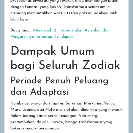
profesional, investasi yang terukur, atau membangun bisnis
dengan fondasi yang kokoh. Transformasi semacam ini
memang membutuhkan waktu, tetapi potensi hasilnya jauh
lebih besar.
Baca Juga :
Mengenal 12 Houses dalam Astrologi dan
Pengaruhnya terhadap Kehidupan
Dampak Umum
bagi Seluruh Zodiak
Periode Penuh Peluang
dan Adaptasi
Kombinasi energi dari Jupiter, Saturnus, Merkurius, Venus,
Mars, Uranus, dan Pluto menciptakan dinamika yang menarik
dalam bidang karier serta keuangan. Ada energi
pertumbuhan, disiplin, inovasi, hingga transformasi yang
bekerja secara bersamaan.