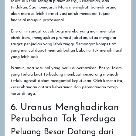
Mars di kenal sebagai planet energi, keberanian, dan
tindakan. Saat pengaruh Mars meningkat, banyak orang
akan merasa lebih termotivasi untuk mencapai tujuan
finansial maupun profesional.
Energi ini sangat cocok bagi mereka yang ingin memulai
bisnis baru, mengajukan promosi jabatan, atau mengejar
target penjualan yang lebih tinggi. Semangat kompetitif
yang muncul dapat menjadi bahan bakar untuk meraih hasil
yang lebih baik.
Namun, ada satu hal yang perlu di perhatikan. Energi Mars
yang terlalu kuat terkadang membuat seseorang menjadi
terlalu agresif dalam mengambil keputusan. Oleh karena itu,
keseimbangan antara keberanian dan perencanaan tetap
harus di jaga.
6. Uranus Menghadirkan
Perubahan Tak Terduga
Peluang Besar Datang dari