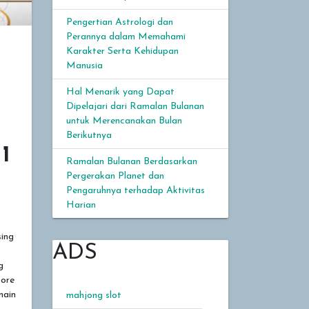
Pengertian Astrologi dan
Perannya dalam Memahami
Karakter Serta Kehidupan
Manusia
Hal Menarik yang Dapat
Dipelajari dari Ramalan Bulanan
untuk Merencanakan Bulan
Berikutnya
1
Ramalan Bulanan Berdasarkan
Pergerakan Planet dan
Pengaruhnya terhadap Aktivitas
Harian
sing
ADS
g
pore
main
mahjong slot