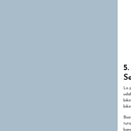
5
S
Lo p
udah
biki
biki
Buat
tuto
bang