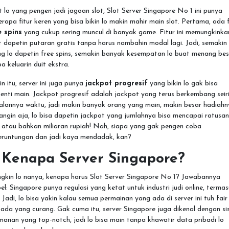
 lo yang pengen jadi jagoan slot, Slot Server Singapore No 1 ini punya
rapa fitur keren yang bisa bikin lo makin mahir main slot. Pertama, ada f
e spins
yang cukup sering muncul di banyak game. Fitur ini memungkinka
 dapetin putaran gratis tanpa harus nambahin modal lagi. Jadi, semakin
ng lo dapetin free spins, semakin banyak kesempatan lo buat menang be
a keluarin duit ekstra.
in itu, server ini juga punya
jackpot progresif
yang bikin lo gak bisa
enti main. Jackpot progresif adalah jackpot yang terus berkembang seir
alannya waktu, jadi makin banyak orang yang main, makin besar hadiahn
ngin aja, lo bisa dapetin jackpot yang jumlahnya bisa mencapai ratusan
 atau bahkan miliaran rupiah! Nah, siapa yang gak pengen coba
eruntungan dan jadi kaya mendadak, kan?
. Kenapa Server Singapore?
gkin lo nanya, kenapa harus Slot Server Singapore No 1? Jawabannya
el: Singapore punya regulasi yang ketat untuk industri judi online, terma
. Jadi, lo bisa yakin kalau semua permainan yang ada di server ini tuh fair
ada yang curang. Gak cuma itu, server Singapore juga dikenal dengan s
anan yang top-notch, jadi lo bisa main tanpa khawatir data pribadi lo