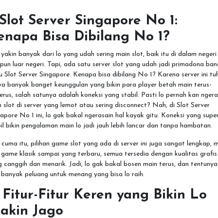
. Slot Server Singapore No 1:
enapa Bisa Dibilang No 1?
yakin banyak dari lo yang udah sering main slot, baik itu di dalam negeri
un luar negeri. Tapi, ada satu server slot yang udah jadi primadona ban
u Slot Server Singapore. Kenapa bisa dibilang No 1? Karena server ini tu
a banyak banget keunggulan yang bikin para player betah main terus-
rus, salah satunya adalah koneksi yang stabil. Pasti lo pernah kan ngera
 slot di server yang lemot atau sering disconnect? Nah, di Slot Server
apore No 1 ini, lo gak bakal ngerasain hal kayak gitu. Koneksi yang supe
il bikin pengalaman main lo jadi jauh lebih lancar dan tanpa hambatan.
cuma itu, pilihan game slot yang ada di server ini juga sangat lengkap, m
 game klasik sampai yang terbaru, semua tersedia dengan kualitas grafis
 canggih dan menarik. Jadi, lo gak bakal bosen main terus, dan tentunya
banyak peluang untuk menang yang bisa lo raih.
. Fitur-Fitur Keren yang Bikin Lo
akin Jago