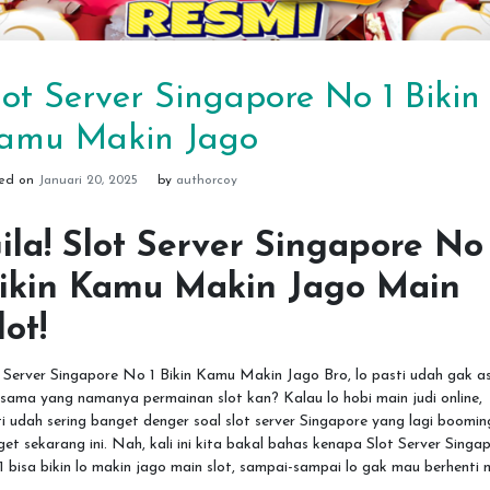
lot Server Singapore No 1 Bikin
amu Makin Jago
ted on
Januari 20, 2025
by
authorcoy
ila! Slot Server Singapore No 
ikin Kamu Makin Jago Main
lot!
 Server Singapore No 1 Bikin Kamu Makin Jago Bro, lo pasti udah gak a
 sama yang namanya permainan slot kan? Kalau lo hobi main judi online,
i udah sering banget denger soal slot server Singapore yang lagi boomin
et sekarang ini. Nah, kali ini kita bakal bahas kenapa Slot Server Singa
 bisa bikin lo makin jago main slot, sampai-sampai lo gak mau berhenti 