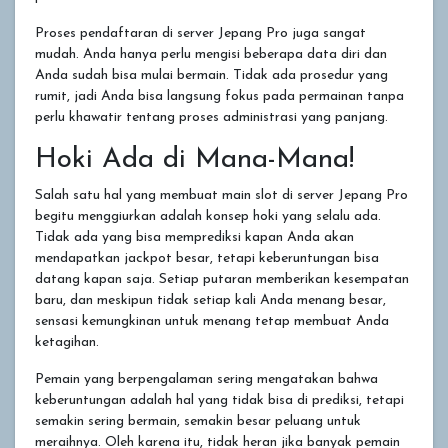
Proses pendaftaran di server Jepang Pro juga sangat
mudah. Anda hanya perlu mengisi beberapa data diri dan
Anda sudah bisa mulai bermain. Tidak ada prosedur yang
rumit, jadi Anda bisa langsung fokus pada permainan tanpa
perlu khawatir tentang proses administrasi yang panjang.
Hoki Ada di Mana-Mana!
Salah satu hal yang membuat main slot di server Jepang Pro
begitu menggiurkan adalah konsep hoki yang selalu ada.
Tidak ada yang bisa memprediksi kapan Anda akan
mendapatkan jackpot besar, tetapi keberuntungan bisa
datang kapan saja. Setiap putaran memberikan kesempatan
baru, dan meskipun tidak setiap kali Anda menang besar,
sensasi kemungkinan untuk menang tetap membuat Anda
ketagihan.
Pemain yang berpengalaman sering mengatakan bahwa
keberuntungan adalah hal yang tidak bisa di prediksi, tetapi
semakin sering bermain, semakin besar peluang untuk
meraihnya. Oleh karena itu, tidak heran jika banyak pemain