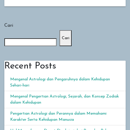
Cari
Cari
Recent Posts
Mengenal Astrologi dan Pengaruhnya dalam Kehidupan
Sehari-hari
Mengenal Pengertian Astrologi, Sejarah, dan Konsep Zodiak
dalam Kehidupan
Pengertian Astrologi dan Perannya dalam Memahami
Karakter Serta Kehidupan Manusia