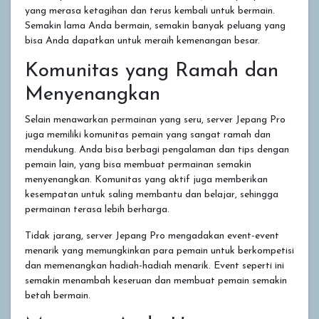
yang merasa ketagihan dan terus kembali untuk bermain.
Semakin lama Anda bermain, semakin banyak peluang yang
bisa Anda dapatkan untuk meraih kemenangan besar.
Komunitas yang Ramah dan
Menyenangkan
Selain menawarkan permainan yang seru, server Jepang Pro
juga memiliki komunitas pemain yang sangat ramah dan
mendukung. Anda bisa berbagi pengalaman dan tips dengan
pemain lain, yang bisa membuat permainan semakin
menyenangkan. Komunitas yang aktif juga memberikan
kesempatan untuk saling membantu dan belajar, sehingga
permainan terasa lebih berharga.
Tidak jarang, server Jepang Pro mengadakan event-event
menarik yang memungkinkan para pemain untuk berkompetisi
dan memenangkan hadiah-hadiah menarik. Event seperti ini
semakin menambah keseruan dan membuat pemain semakin
betah bermain.