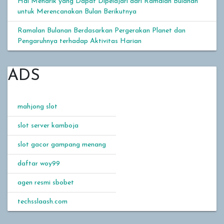
Hal Menarik yang Dapat Dipelajari dari Ramalan Bulanan
untuk Merencanakan Bulan Berikutnya
Ramalan Bulanan Berdasarkan Pergerakan Planet dan
Pengaruhnya terhadap Aktivitas Harian
ADS
mahjong slot
slot server kamboja
slot gacor gampang menang
daftar woy99
agen resmi sbobet
techsslaash.com