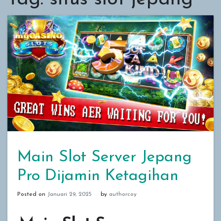
Main Slot Server Jepang
Pro Dijamin Ketagihan
Posted on
Januari 29, 2025
by
authorcoy