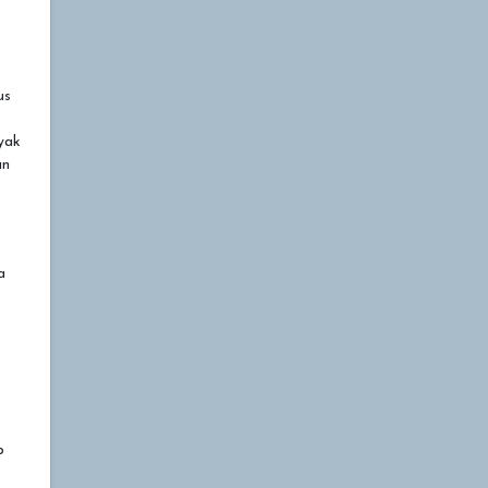
us
yak
an
a
p