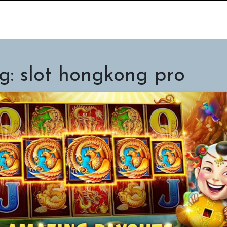
g:
slot hongkong pro