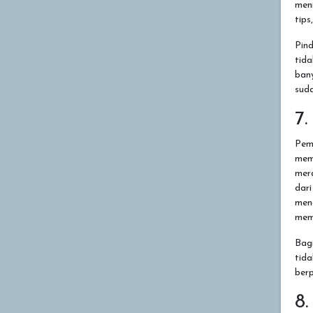
meni
tip
Pind
tida
ban
suda
7
Pem
mem
mera
dari
mena
memb
Bagi
tida
berp
8