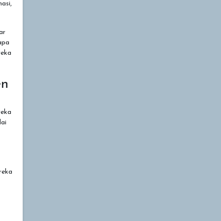
asi,
ar
gapa
reka
en
reka
lai
reka