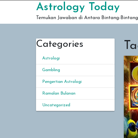
Skip to content
Astrology Today
Temukan Jawaban di Antara Bintang-Bintang
Categories
Ta
Astrologi
Gambling
Pengertian Astrologi
Ramalan Bulanan
Uncategorized