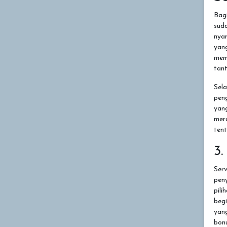
Bagi
sud
nya
yang
mem
tan
Sela
pen
yang
mer
ten
3.
Ser
peny
pili
begi
yang
bon