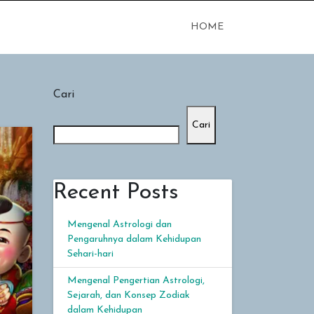
HOME
Cari
Cari
Recent Posts
Mengenal Astrologi dan
Pengaruhnya dalam Kehidupan
Sehari-hari
Mengenal Pengertian Astrologi,
Sejarah, dan Konsep Zodiak
dalam Kehidupan