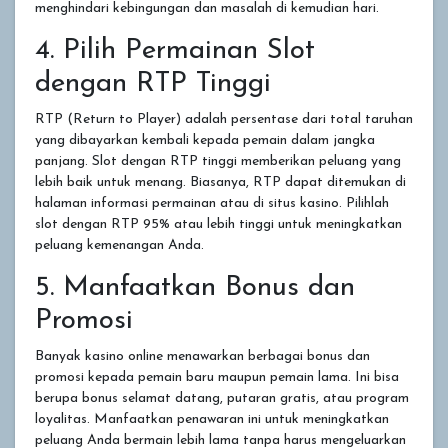
menghindari kebingungan dan masalah di kemudian hari.
4. Pilih Permainan Slot
dengan RTP Tinggi
RTP (Return to Player) adalah persentase dari total taruhan
yang dibayarkan kembali kepada pemain dalam jangka
panjang. Slot dengan RTP tinggi memberikan peluang yang
lebih baik untuk menang. Biasanya, RTP dapat ditemukan di
halaman informasi permainan atau di situs kasino. Pilihlah
slot dengan RTP 95% atau lebih tinggi untuk meningkatkan
peluang kemenangan Anda.
5. Manfaatkan Bonus dan
Promosi
Banyak kasino online menawarkan berbagai bonus dan
promosi kepada pemain baru maupun pemain lama. Ini bisa
berupa bonus selamat datang, putaran gratis, atau program
loyalitas. Manfaatkan penawaran ini untuk meningkatkan
peluang Anda bermain lebih lama tanpa harus mengeluarkan