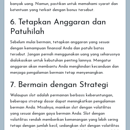
banyak uang. Namun, pastikan untuk memahami syarat dan
ketentuan yang terkait dengan bonus tersebut.
6. Tetapkan Anggaran dan
Patuhilah
Sebelum mulai bermain, tetapkan anggaran yang sesuai
dengan kemampuan finansial Anda dan patuhi batas
tersebut. Jangan pernah menggunakan uang yang seharusnya
dialokasikan untuk kebutuhan penting lainnya. Mengatur
anggaran akan membantu Anda menghindari kecanduan dan
menjaga pengalaman bermain tetap menyenangkan.
7. Bermain dengan Strategi
Walaupun slot adalah permainan berbasis keberuntungan,
beberapa strategi dasar dapat meningkatkan pengalaman
bermain Anda. Misalnya, mainkan slot dengan volatilitas
yang sesuai dengan gaya bermain Anda. Slot dengan
volatilitas rendah memberikan kemenangan yang lebih sering
tetapi dengan jumlah kecil, sedangkan slot dengan volatilitas