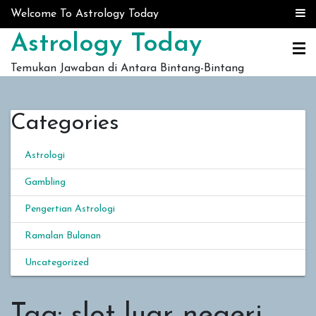
Skip to content
Welcome To Astrology Today
Astrology Today
Temukan Jawaban di Antara Bintang-Bintang
Categories
Astrologi
Gambling
Pengertian Astrologi
Ramalan Bulanan
Uncategorized
Tag:
slot luar negeri