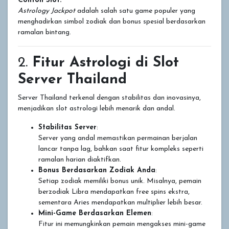
Contoh Slot:
Astrology Jackpot
adalah salah satu game populer yang
menghadirkan simbol zodiak dan bonus spesial berdasarkan
ramalan bintang.
2.
Fitur Astrologi di Slot
Server Thailand
Server Thailand terkenal dengan stabilitas dan inovasinya,
menjadikan slot astrologi lebih menarik dan andal.
Stabilitas Server
:
Server yang andal memastikan permainan berjalan
lancar tanpa lag, bahkan saat fitur kompleks seperti
ramalan harian diaktifkan.
Bonus Berdasarkan Zodiak Anda
:
Setiap zodiak memiliki bonus unik. Misalnya, pemain
berzodiak Libra mendapatkan free spins ekstra,
sementara Aries mendapatkan multiplier lebih besar.
Mini-Game Berdasarkan Elemen
:
Fitur ini memungkinkan pemain mengakses mini-game