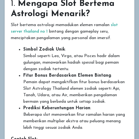
1.
Mengapa Slot Bertema
Astrologi Menarik?
Slot bertema astrologi memadukan elemen ramalan
slot
server thailand no 1
bintang dengan gameplay seru,
menciptakan pengalaman yang personal dan imersif.
Simbol Zodiak Unik
:
Simbol seperti Leo, Virgo, atau Pisces hadir dalam
gulungan, menawarkan hadiah spesial bagi pemain
dengan zodiak tertentu.
Fitur Bonus Berdasarkan Elemen Bintang
:
Pemain dapat mengaktifkan fitur bonus berdasarkan
Slot Astrology Thailand elemen zodiak seperti Api,
Tanah, Udara, atau Air, memberikan pengalaman
bermain yang berbeda untuk setiap zodiak.
Prediksi Keberuntungan Harian
:
Beberapa slot menawarkan fitur ramalan harian yang
memberikan multiplier ekstra atau peluang menang
lebih tinggi sesuai zodiak Anda.