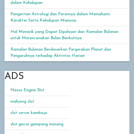
dalam Kehidupan
Pengertian Astrologi dan Perannya dalam Memahami
Karakter Serta Kehidupan Manusia
Hal Menarik yang Dapat Dipelajari dari Ramalan Bulanan
untuk Merencanakan Bulan Berikutnya
Ramalan Bulanan Berdasarkan Pergerakan Planet dan
Pengaruhnya terhadap Aktivitas Harian
ADS
Nexus Engine Slot
mahjong slot
slot server kamboja
slot gacor gampang menang