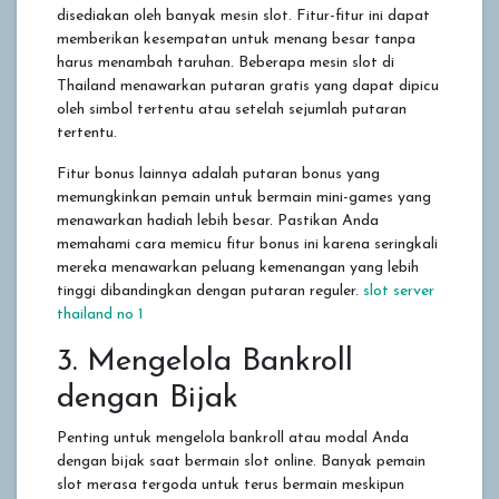
disediakan oleh banyak mesin slot. Fitur-fitur ini dapat
memberikan kesempatan untuk menang besar tanpa
harus menambah taruhan. Beberapa mesin slot di
Thailand menawarkan putaran gratis yang dapat dipicu
oleh simbol tertentu atau setelah sejumlah putaran
tertentu.
Fitur bonus lainnya adalah putaran bonus yang
memungkinkan pemain untuk bermain mini-games yang
menawarkan hadiah lebih besar. Pastikan Anda
memahami cara memicu fitur bonus ini karena seringkali
mereka menawarkan peluang kemenangan yang lebih
tinggi dibandingkan dengan putaran reguler.
slot server
thailand no 1
3. Mengelola Bankroll
dengan Bijak
Penting untuk mengelola bankroll atau modal Anda
dengan bijak saat bermain slot online. Banyak pemain
slot merasa tergoda untuk terus bermain meskipun