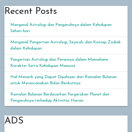
Recent Posts
Mengenal Astrologi dan Pengaruhnya dalam Kehidupan
Sehari-hari
Mengenal Pengertian Astrologi, Sejarah, dan Konsep Zodiak
dalam Kehidupan
Pengertian Astrologi dan Perannya dalam Memahami
Karakter Serta Kehidupan Manusia
Hal Menarik yang Dapat Dipelajari dari Ramalan Bulanan
untuk Merencanakan Bulan Berikutnya
Ramalan Bulanan Berdasarkan Pergerakan Planet dan
Pengaruhnya terhadap Aktivitas Harian
ADS