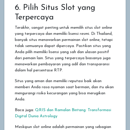
6. Pilih Situs Slot yang
Terpercaya
Terakhir, sangat penting untuk memilih situs slot online
yang terpercaya dan memiliki lisensi resmi. Di Thailand,
banyak situs menawarkan permainan slot online, tetapi
tidak semuanya dapat dipercaya. Pastikan situs yang
Anda pilih memiliki lisensi yang sah dan ulasan positif
dari pemain lain. Situs yang terpercaya biasanya juga
menawarkan pembayaran yang adil dan transparansi
dalam hal persentase RTP.
Situs yang aman dan memiliki reputasi baik akan
memberi Anda rasa nyaman saat bermain, dan itu akan
mengurangi risiko kecurangan yang bisa merugikan
Anda.
Baca juga:
QRIS dan Ramalan Bintang: Transformasi
Digital Dunia Astrology
Meskipun slot online adalah permainan yang sebagian