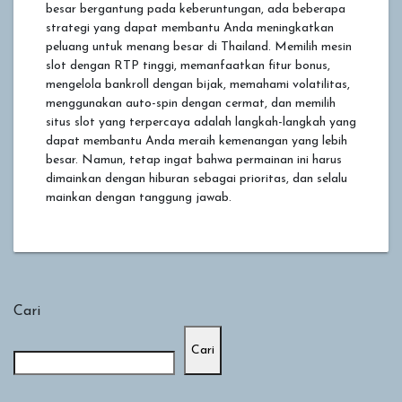
besar bergantung pada keberuntungan, ada beberapa
strategi yang dapat membantu Anda meningkatkan
peluang untuk menang besar di Thailand. Memilih mesin
slot dengan RTP tinggi, memanfaatkan fitur bonus,
mengelola bankroll dengan bijak, memahami volatilitas,
menggunakan auto-spin dengan cermat, dan memilih
situs slot yang terpercaya adalah langkah-langkah yang
dapat membantu Anda meraih kemenangan yang lebih
besar. Namun, tetap ingat bahwa permainan ini harus
dimainkan dengan hiburan sebagai prioritas, dan selalu
mainkan dengan tanggung jawab.
Cari
Cari