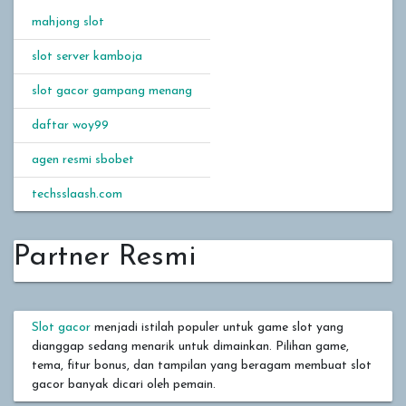
mahjong slot
slot server kamboja
slot gacor gampang menang
daftar woy99
agen resmi sbobet
techsslaash.com
Partner Resmi
Slot gacor
menjadi istilah populer untuk game slot yang
dianggap sedang menarik untuk dimainkan. Pilihan game,
tema, fitur bonus, dan tampilan yang beragam membuat slot
gacor banyak dicari oleh pemain.