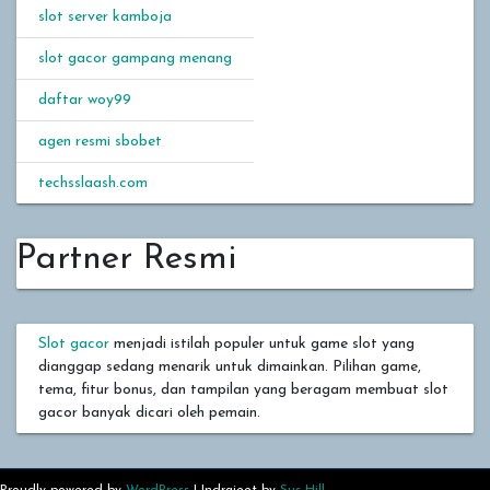
slot server kamboja
slot gacor gampang menang
daftar woy99
agen resmi sbobet
techsslaash.com
Partner Resmi
Slot gacor
menjadi istilah populer untuk game slot yang
dianggap sedang menarik untuk dimainkan. Pilihan game,
tema, fitur bonus, dan tampilan yang beragam membuat slot
gacor banyak dicari oleh pemain.
Proudly powered by
WordPress
|
Indrajeet by
Sus Hill
.