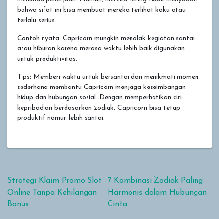
bahwa sifat ini bisa membuat mereka terlihat kaku atau
terlalu serius.
Contoh nyata: Capricorn mungkin menolak kegiatan santai
atau hiburan karena merasa waktu lebih baik digunakan
untuk produktivitas.
Tips: Memberi waktu untuk bersantai dan menikmati momen
sederhana membantu Capricorn menjaga keseimbangan
hidup dan hubungan sosial. Dengan memperhatikan ciri
kepribadian berdasarkan zodiak, Capricorn bisa tetap
produktif namun lebih santai.
Navigasi pos
Strategi Klaim Promo Slot
7 Kombinasi Zodiak Paling
Online Tanpa Kehilangan
Harmonis dalam Hubungan
Bonus
Cinta