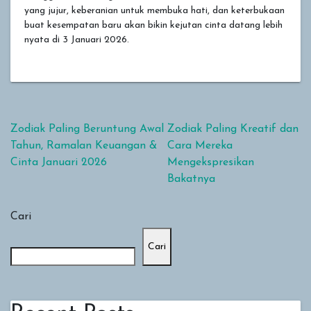
yang jujur, keberanian untuk membuka hati, dan keterbukaan
buat kesempatan baru akan bikin kejutan cinta datang lebih
nyata di 3 Januari 2026.
Navigasi pos
Zodiak Paling Beruntung Awal
Zodiak Paling Kreatif dan
Tahun, Ramalan Keuangan &
Cara Mereka
Cinta Januari 2026
Mengekspresikan
Bakatnya
Cari
Cari