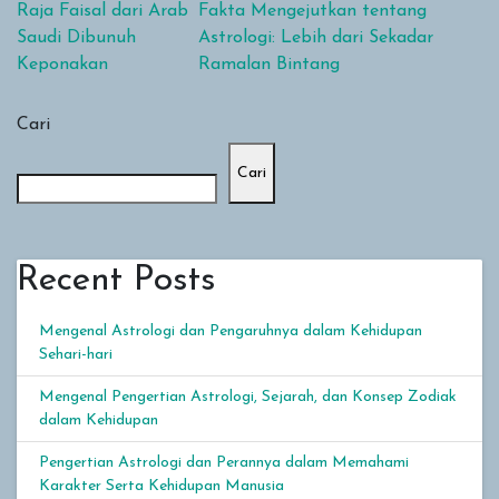
Navigasi pos
Raja Faisal dari Arab
Fakta Mengejutkan tentang
Saudi Dibunuh
Astrologi: Lebih dari Sekadar
Keponakan
Ramalan Bintang
Cari
Cari
Recent Posts
Mengenal Astrologi dan Pengaruhnya dalam Kehidupan
Sehari-hari
Mengenal Pengertian Astrologi, Sejarah, dan Konsep Zodiak
dalam Kehidupan
Pengertian Astrologi dan Perannya dalam Memahami
Karakter Serta Kehidupan Manusia