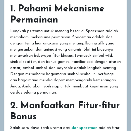
1. Pahami Mekanisme
Permainan
Langkah pertama untuk menang besar di Spaceman adalah
memahami mekanisme permainan. Spaceman adalah slot
dengan tema luar angkasa yang menampilkan grafik yang
mengesankan dan animasi yang dinamis. Slot ini biasanya
menawarkan beberapa fitur khusus, termasuk simbol wild,
simbol scatter, dan bonus games. Familiarisasi dengan aturan
dasar, simbol-simbol, dan paytable adalah langkah penting.
Dengan memahami bagaimana simbol-simbol ini berfungsi
dan bagaimana mereka dapat mempengaruhi kemenangan
Anda, Anda akan lebih siap untuk membuat keputusan yang
cerdas selama permainan.
2. Manfaatkan Fitur-fitur
Bonus
Salah satu daya tarik utama dari
slot spaceman
adalah fitur