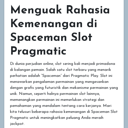
Menguak Rahasia
Kemenangan di
Spaceman Slot
Pragmatic
Di dunia perjudian online, slot sering kali menjadi primadona
di kalangan pemain. Salah satu slot terbaru yang menarik
perhatian adalah “Spaceman” dari Pragmatic Play. Slot ini
menawarkan pengalaman permainan yang mengesankan
dengan grafis yang futuristik dan mekanisme permainan yang
unik. Namun, seperti halnya permainan slot lainnya,
memenangkan permainan ini memerlukan strategi dan
pemahaman yang mendalam tentang cara kerjanya. Mari
kita telusuri beberapa rahasia kemenangan di Spaceman Slot
Pragmatic untuk meningkatkan peluang Anda meraih
jackpot.