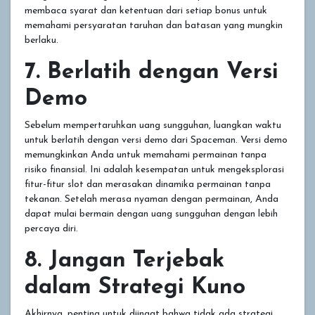
membaca syarat dan ketentuan dari setiap bonus untuk
memahami persyaratan taruhan dan batasan yang mungkin
berlaku.
7. Berlatih dengan Versi
Demo
Sebelum mempertaruhkan uang sungguhan, luangkan waktu
untuk berlatih dengan versi demo dari Spaceman. Versi demo
memungkinkan Anda untuk memahami permainan tanpa
risiko finansial. Ini adalah kesempatan untuk mengeksplorasi
fitur-fitur slot dan merasakan dinamika permainan tanpa
tekanan. Setelah merasa nyaman dengan permainan, Anda
dapat mulai bermain dengan uang sungguhan dengan lebih
percaya diri.
8. Jangan Terjebak
dalam Strategi Kuno
Akhirnya, penting untuk diingat bahwa tidak ada strategi