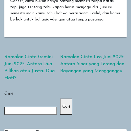
Cancer, cinta bukan hanya tentang memberi tanpa batas,
tapi juga tentang tahu kapan harus menjaga diri. Juni ini,
semesta ingin kamu tahu bahwa perasaanmu valid, dan kamu
berhak untuk bahagia—dengan atau tanpa pasangan.
Navigasi pos
Ramalan Cinta Gemini
Ramalan Cinta Leo Juni 2025:
Juni 2025: Antara Dua
Antara Sinar yang Terang dan
Pilihan atau Justru Dua
Bayangan yang Mengganggu
Hati?
Cari
Cari