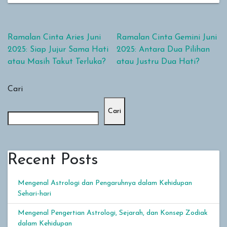
Navigasi pos
Ramalan Cinta Aries Juni
Ramalan Cinta Gemini Juni
2025: Siap Jujur Sama Hati
2025: Antara Dua Pilihan
atau Masih Takut Terluka?
atau Justru Dua Hati?
Cari
Cari
Recent Posts
Mengenal Astrologi dan Pengaruhnya dalam Kehidupan
Sehari-hari
Mengenal Pengertian Astrologi, Sejarah, dan Konsep Zodiak
dalam Kehidupan