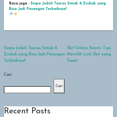
Baca juga :
Siapa Jodoh Taurus Simak 8 Zodiak yang
Bisa Jadi Pasangan Terbaiknya!
Navigasi pos
Siapa Jodoh Taurus Simak 8
Slot Online Resmi: Tips
Zodiak yang Bisa Jadi Pasangan
Memilih Link Slot yang
Terbaiknya!
Tepat
Cari
Cari
Recent Posts